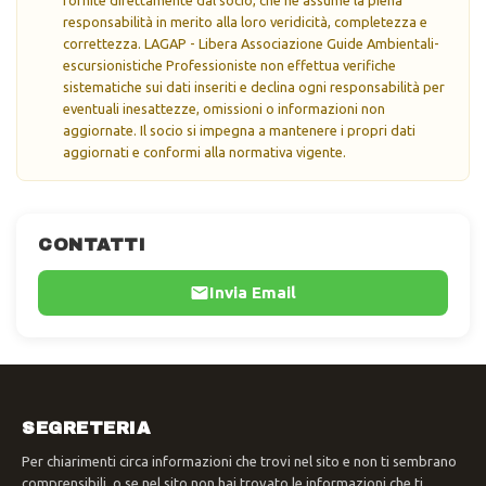
responsabilità in merito alla loro veridicità, completezza e
correttezza. LAGAP - Libera Associazione Guide Ambientali-
escursionistiche Professioniste non effettua verifiche
sistematiche sui dati inseriti e declina ogni responsabilità per
eventuali inesattezze, omissioni o informazioni non
aggiornate. Il socio si impegna a mantenere i propri dati
aggiornati e conformi alla normativa vigente.
CONTATTI
Invia Email
SEGRETERIA
Per chiarimenti circa informazioni che trovi nel sito e non ti sembrano
comprensibili, o se nel sito non hai trovato le informazioni che ti