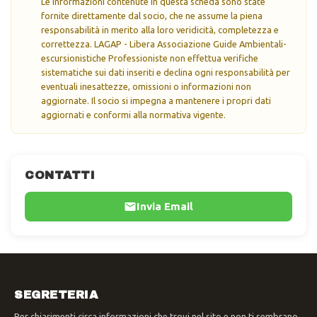
Le informazioni contenute in questa scheda sono state
fornite direttamente dal socio, che ne assume la piena
responsabilità in merito alla loro veridicità, completezza e
correttezza. LAGAP - Libera Associazione Guide Ambientali-
escursionistiche Professioniste non effettua verifiche
sistematiche sui dati inseriti e declina ogni responsabilità per
eventuali inesattezze, omissioni o informazioni non
aggiornate. Il socio si impegna a mantenere i propri dati
aggiornati e conformi alla normativa vigente.
CONTATTI
Invia Email
SEGRETERIA
Per chiarimenti circa informazioni che trovi nel sito e non ti sembrano