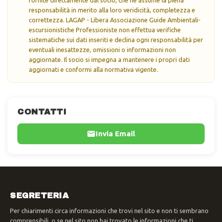
responsabilità in merito alla loro veridicità, completezza e
correttezza. LAGAP - Libera Associazione Guide Ambientali-
escursionistiche Professioniste non effettua verifiche
sistematiche sui dati inseriti e declina ogni responsabilità per
eventuali inesattezze, omissioni o informazioni non
aggiornate. Il socio si impegna a mantenere i propri dati
aggiornati e conformi alla normativa vigente.
CONTATTI
Invia Email
SEGRETERIA
Per chiarimenti circa informazioni che trovi nel sito e non ti sembrano
comprensibili, o se nel sito non hai trovato le informazioni che ti