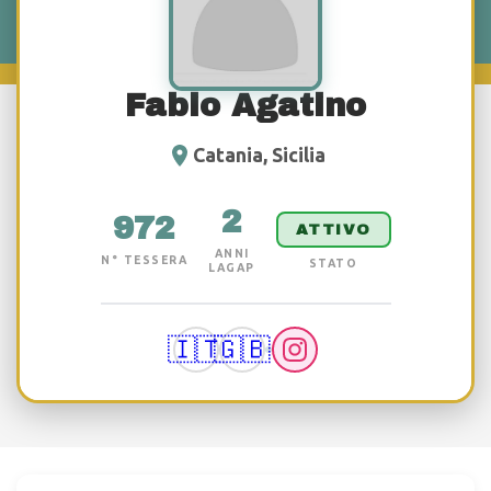
Fabio Agatino
Catania, Sicilia
2
972
ATTIVO
ANNI
N° TESSERA
STATO
LAGAP
🇮🇹
🇬🇧