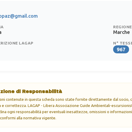
copaz@gmail.com
IA
REGIONE
a
Marche
CRIZIONE LAGAP
N° TESS
967
zione di Responsabilità
oni contenute in questa scheda sono state fornite direttamente dal socio, ch
e correttezza. LAGAP - Libera Associazione Guide Ambientali-escursionisti
eclina ogni responsabilità per eventuali inesattezze, omissioni o informazioni
 conformi alla normativa vigente.