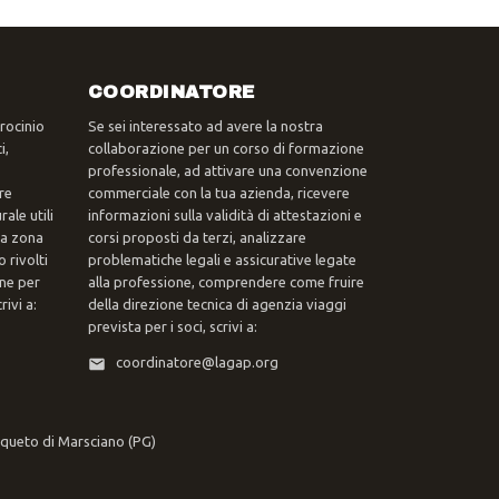
COORDINATORE
trocinio
Se sei interessato ad avere la nostra
i,
collaborazione per un corso di formazione
professionale, ad attivare una convenzione
re
commerciale con la tua azienda, ricevere
ale utili
informazioni sulla validità di attestazioni e
tua zona
corsi proposti da terzi, analizzare
 rivolti
problematiche legali e assicurative legate
one per
alla professione, comprendere come fruire
ivi a:
della direzione tecnica di agenzia viaggi
prevista per i soci, scrivi a:
coordinatore@lagap.org
rqueto di Marsciano (PG)