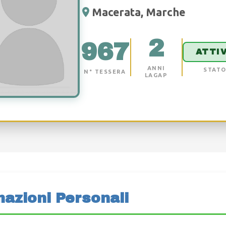
Macerata, Marche
2
967
ATTI
ANNI
STAT
N° TESSERA
LAGAP
mazioni Personali