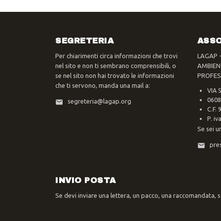
SEGRETERIA
ASSO
Per chiarimenti circa informazioni che trovi
LAGAP 
nel sito e non ti sembrano comprensibili, o
AMBIEN
se nel sito non hai trovato le informazioni
PROFES
che ti servono, manda una mail a:
VIA 
0608
segreteria@lagap.org
C.F.
P. i
Se sei u
pre
INVIO POSTA
Se devi inviare una lettera, un pacco, una raccomandata, sc