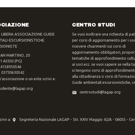
CIAZIONE
CENTRO STUDI
- LIBERA ASSOCIAZIONE GUIDE
Se vuoi inoltrare una richiesta di pa
TALI-ESCURSIONISTICHE
per corsi di aggiornamento per i soc
SIONISTE
ricevere chiarimenti sui corsi di
aggiornamento obbligatori, propor
SAN MARTINO, 20
tematiche di approfondimento cultur
1 ASSISI (PG)
ai soci ecc. se vuoi sapere se nella 
 94158950546
si tengono corsi di approfondimento
va 03730630542
alla cittadinanza o corsi di formazi
n'associazione o un ente scrivi a:
Guide ambientali escursionistiche, scr
sidente@lagap.org
centrostudi@lagap.org
rivi a:
Segreteria Nazionale LAGAP - Str. XXIV Maggio 42/A - 06055 - Ce