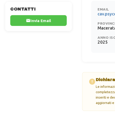
CONTATTI
EMAIL
cav.psy
Invia Email
PROVINC
Macerat
ANNO IS
2025
Dichiara
Le informazi
completezza 
inseriti e d
aggiornati e