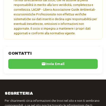
responsabilità in merito alla loro veridicità, completezza e
correttezza. LAGAP - Libera Associazione Guide Ambientali-
escursionistiche Professioniste non effettua verifiche
sistematiche sui dati inseriti e declina ogni responsabilità per
eventuali inesattezze, omissioni o informazioni non
aggiornate. Il socio si impegna a mantenere i propri dati
aggiornati e conformi alla normativa vigente.
CONTATTI
Invia Email
SEGRETERIA
Per chiarimenti circa informazioni che trovi nel sito e non ti sembrano
comprensibili, o se nel sito non hai trovato le informazioni che ti