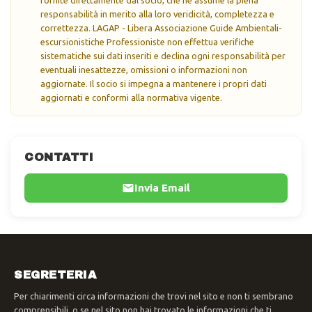
responsabilità in merito alla loro veridicità, completezza e
correttezza. LAGAP - Libera Associazione Guide Ambientali-
escursionistiche Professioniste non effettua verifiche
sistematiche sui dati inseriti e declina ogni responsabilità per
eventuali inesattezze, omissioni o informazioni non
aggiornate. Il socio si impegna a mantenere i propri dati
aggiornati e conformi alla normativa vigente.
CONTATTI
Invia Email
SEGRETERIA
Per chiarimenti circa informazioni che trovi nel sito e non ti sembrano
comprensibili, o se nel sito non hai trovato le informazioni che ti