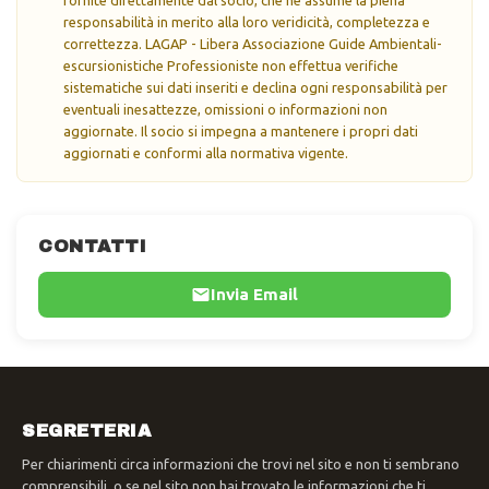
responsabilità in merito alla loro veridicità, completezza e
correttezza. LAGAP - Libera Associazione Guide Ambientali-
escursionistiche Professioniste non effettua verifiche
sistematiche sui dati inseriti e declina ogni responsabilità per
eventuali inesattezze, omissioni o informazioni non
aggiornate. Il socio si impegna a mantenere i propri dati
aggiornati e conformi alla normativa vigente.
CONTATTI
Invia Email
SEGRETERIA
Per chiarimenti circa informazioni che trovi nel sito e non ti sembrano
comprensibili, o se nel sito non hai trovato le informazioni che ti