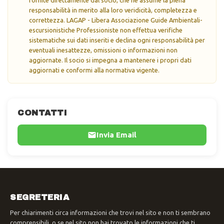
responsabilità in merito alla loro veridicità, completezza e
correttezza. LAGAP - Libera Associazione Guide Ambientali-
escursionistiche Professioniste non effettua verifiche
sistematiche sui dati inseriti e declina ogni responsabilità per
eventuali inesattezze, omissioni o informazioni non
aggiornate. Il socio si impegna a mantenere i propri dati
aggiornati e conformi alla normativa vigente.
CONTATTI
Invia Email
SEGRETERIA
Per chiarimenti circa informazioni che trovi nel sito e non ti sembrano
comprensibili, o se nel sito non hai trovato le informazioni che ti