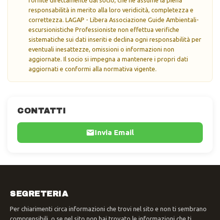
responsabilità in merito alla loro veridicità, completezza e
correttezza. LAGAP - Libera Associazione Guide Ambientali-
escursionistiche Professioniste non effettua verifiche
sistematiche sui dati inseriti e declina ogni responsabilità per
eventuali inesattezze, omissioni o informazioni non
aggiornate. Il socio si impegna a mantenere i propri dati
aggiornati e conformi alla normativa vigente.
CONTATTI
Invia Email
SEGRETERIA
Per chiarimenti circa informazioni che trovi nel sito e non ti sembrano
comprensibili, o se nel sito non hai trovato le informazioni che ti