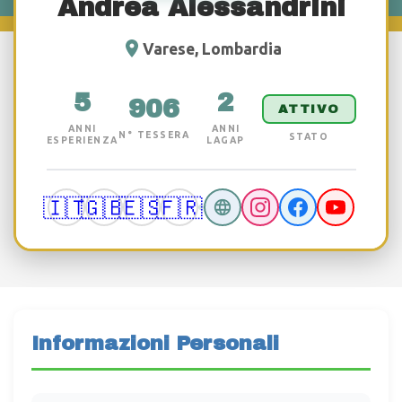
Andrea Alessandrini
Varese, Lombardia
5
2
906
ATTIVO
ANNI
ANNI
N° TESSERA
STATO
ESPERIENZA
LAGAP
🇮🇹
🇬🇧
🇪🇸
🇫🇷
Informazioni Personali