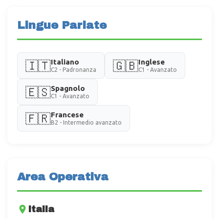
Lingue Parlate
Italiano
Inglese
🇮🇹
🇬🇧
C2 - Padronanza
C1 - Avanzato
Spagnolo
🇪🇸
C1 - Avanzato
Francese
🇫🇷
B2 - Intermedio avanzato
Area Operativa
Italia