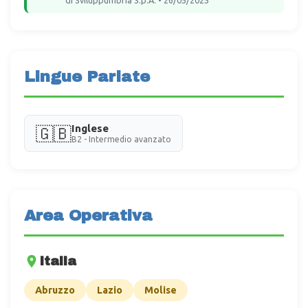
di Sviluppumbria S.p.A. • 26/05/2025
Lingue Parlate
Inglese
🇬🇧
B2 - Intermedio avanzato
Area Operativa
Italia
Abruzzo
Lazio
Molise