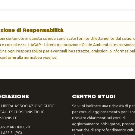
zione di Responsabilità
oni contenute in questa scheda sono state fornite direttamente dal socio, ch
e correttezza. LAGAP - Libera Associazione Guide Ambientali-escursionisti
eclina ogni responsabilità per eventuali inesattezze, omissioni o informazioni
 conformi alla normativa vigente.
CIAZIONE
CENTRO STUDI
- LIBERA ASSOCIAZIONE GUIDE
Se vuoi inoltrare una richiesta di pa
TALI-ESCURSIONISTICHE
per corsi di aggiornamento per i soc
SIONISTE
ricevere chiarimenti sui corsi di
aggiornamento obbligatori, propor
SAN MARTINO, 20
tematiche di approfondimento cultur
1 ASSISI (PG)