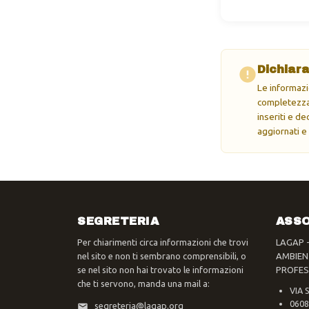
Dichiara
Le informazi
completezza 
inseriti e d
aggiornati e
SEGRETERIA
ASSO
Per chiarimenti circa informazioni che trovi
LAGAP 
nel sito e non ti sembrano comprensibili, o
AMBIEN
se nel sito non hai trovato le informazioni
PROFES
che ti servono, manda una mail a:
VIA 
0608
segreteria@lagap.org