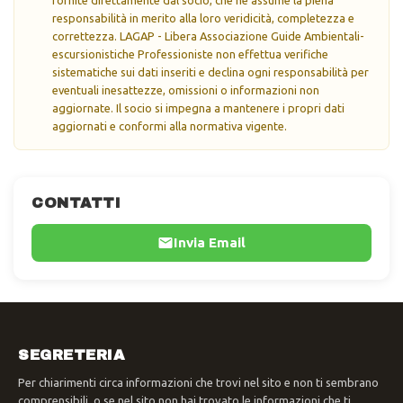
responsabilità in merito alla loro veridicità, completezza e
correttezza. LAGAP - Libera Associazione Guide Ambientali-
escursionistiche Professioniste non effettua verifiche
sistematiche sui dati inseriti e declina ogni responsabilità per
eventuali inesattezze, omissioni o informazioni non
aggiornate. Il socio si impegna a mantenere i propri dati
aggiornati e conformi alla normativa vigente.
CONTATTI
Invia Email
SEGRETERIA
Per chiarimenti circa informazioni che trovi nel sito e non ti sembrano
comprensibili, o se nel sito non hai trovato le informazioni che ti