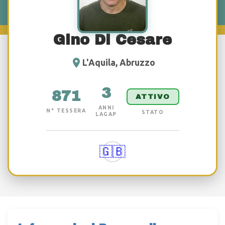
Gino Di Cesare
L'Aquila, Abruzzo
3
871
ATTIVO
ANNI
N° TESSERA
STATO
LAGAP
🇬🇧