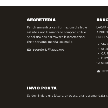
SEGRETERIA
ASSO
Per chiarimenti circa informazioni che trovi
LAGAP 
nel sito e non ti sembrano comprensibili, o
AMBIEN
se nel sito non hai trovato le informazioni
PROFES
che ti servono, manda una mail a:
VIA 
0608
segreteria@lagap.org
C.F.
P. i
Se sei u
pre
INVIO POSTA
Se devi inviare una lettera, un pacco, una raccomandata, sc