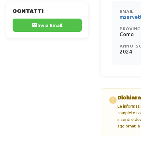
CONTATTI
EMAIL
mservet
Invia Email
PROVINC
Como
ANNO IS
2024
Dichiara
Le informazi
completezza 
inseriti e d
aggiornati e