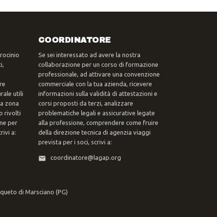
COORDINATORE
trocinio
Se sei interessato ad avere la nostra
i,
collaborazione per un corso di formazione
professionale, ad attivare una convenzione
re
commerciale con la tua azienda, ricevere
ale utili
informazioni sulla validità di attestazioni e
tua zona
corsi proposti da terzi, analizzare
 rivolti
problematiche legali e assicurative legate
one per
alla professione, comprendere come fruire
ivi a:
della direzione tecnica di agenzia viaggi
prevista per i soci, scrivi a:
coordinatore@lagap.org
rqueto di Marsciano (PG)