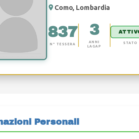
Como, Lombardia
3
837
ATTIV
ANNI
STATO
N° TESSERA
LAGAP
mazioni Personali