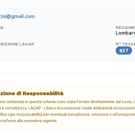
tini@gmail.com
IA
REGIONE
Lombard
CRIZIONE LAGAP
N° TESS
837
zione di Responsabilità
oni contenute in questa scheda sono state fornite direttamente dal socio, ch
e correttezza. LAGAP - Libera Associazione Guide Ambientali-escursionisti
eclina ogni responsabilità per eventuali inesattezze, omissioni o informazioni
 conformi alla normativa vigente.