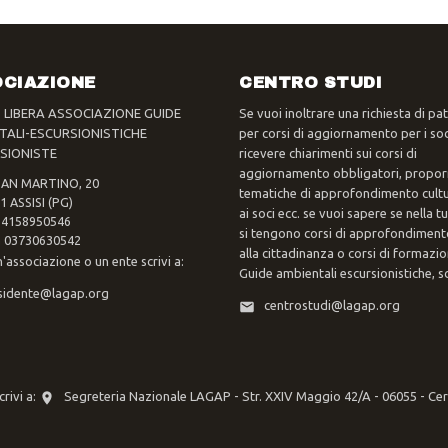
CIAZIONE
CENTRO STUDI
- LIBERA ASSOCIAZIONE GUIDE
Se vuoi inoltrare una richiesta di pa
TALI-ESCURSIONISTICHE
per corsi di aggiornamento per i soc
SIONISTE
ricevere chiarimenti sui corsi di
aggiornamento obbligatori, propor
SAN MARTINO, 20
tematiche di approfondimento cultur
1 ASSISI (PG)
ai soci ecc. se vuoi sapere se nella 
 94158950546
si tengono corsi di approfondimento
va 03730630542
alla cittadinanza o corsi di formazi
n'associazione o un ente scrivi a:
Guide ambientali escursionistiche, scr
sidente@lagap.org
centrostudi@lagap.org
rivi a:
Segreteria Nazionale LAGAP - Str. XXIV Maggio 42/A - 06055 - Ce