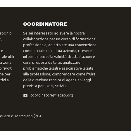
COORDINATORE
trocinio
Se sei interessato ad avere la nostra
i,
collaborazione per un corso di formazione
professionale, ad attivare una convenzione
re
commerciale con la tua azienda, ricevere
ale utili
informazioni sulla validità di attestazioni e
tua zona
corsi proposti da terzi, analizzare
 rivolti
problematiche legali e assicurative legate
one per
alla professione, comprendere come fruire
ivi a:
della direzione tecnica di agenzia viaggi
prevista per i soci, scrivi a:
coordinatore@lagap.org
rqueto di Marsciano (PG)