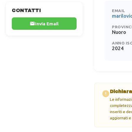
CONTATTI
EMAIL
marilov
Invia Email
PROVINC
Nuoro
ANNO IS
2024
Dichiara
Le informazi
completezza 
inseriti e d
aggiornati e