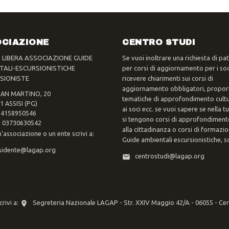
CIAZIONE
CENTRO STUDI
- LIBERA ASSOCIAZIONE GUIDE
Se vuoi inoltrare una richiesta di pa
TALI-ESCURSIONISTICHE
per corsi di aggiornamento per i soc
SIONISTE
ricevere chiarimenti sui corsi di
aggiornamento obbligatori, propor
SAN MARTINO, 20
tematiche di approfondimento cultur
1 ASSISI (PG)
ai soci ecc. se vuoi sapere se nella 
 94158950546
si tengono corsi di approfondimento
va 03730630542
alla cittadinanza o corsi di formazi
n'associazione o un ente scrivi a:
Guide ambientali escursionistiche, scr
sidente@lagap.org
centrostudi@lagap.org
rivi a:
Segreteria Nazionale LAGAP - Str. XXIV Maggio 42/A - 06055 - Ce