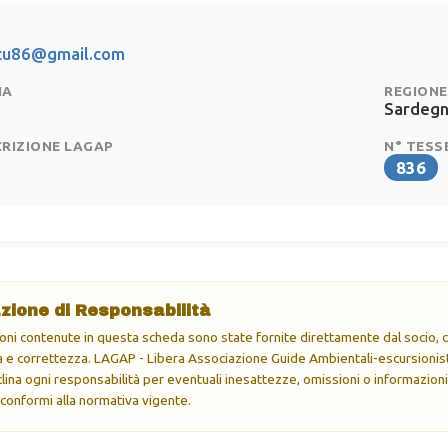
icu86@gmail.com
IA
REGIONE
Sardeg
CRIZIONE LAGAP
N° TESS
836
zione di Responsabilità
oni contenute in questa scheda sono state fornite direttamente dal socio, ch
e correttezza. LAGAP - Libera Associazione Guide Ambientali-escursionisti
eclina ogni responsabilità per eventuali inesattezze, omissioni o informazioni
 conformi alla normativa vigente.