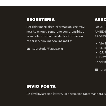
SEGRETERIA
ASSO
Per chiarimenti circa informazioni che trovi
LAGAP 
nel sito e non ti sembrano comprensibili, o
AMBIEN
se nel sito non hai trovato le informazioni
PROFES
che ti servono, manda una mail a:
VIA 
0608
segreteria@lagap.org
C.F.
P. i
Se sei u
pre
INVIO POSTA
Se devi inviare una lettera, un pacco, una raccomandata, sc