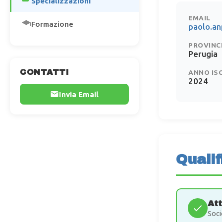
Specializzazioni
EMAIL
Formazione
paolo.a
PROVINC
Perugia
CONTATTI
ANNO IS
2024
Invia Email
Qualif
At
Soci