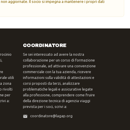
 non aggiornate. Il socio si impegna a mantenere i propri dati
COORDINATORE
trocinio
Se sei interessato ad avere la nostra
i,
collaborazione per un corso di formazione
professionale, ad attivare una convenzione
re
commerciale con la tua azienda, ricevere
ale utili
informazioni sulla validità di attestazioni e
tua zona
corsi proposti da terzi, analizzare
 rivolti
problematiche legali e assicurative legate
one per
alla professione, comprendere come fruire
ivi a:
della direzione tecnica di agenzia viaggi
prevista per i soci, scrivi a:
coordinatore@lagap.org