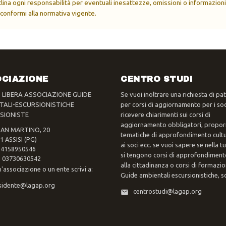
eclina ogni responsabilità per eventuali inesattezze, omissioni o informazioni
 conformi alla normativa vigente.
CIAZIONE
CENTRO STUDI
- LIBERA ASSOCIAZIONE GUIDE
Se vuoi inoltrare una richiesta di pa
TALI-ESCURSIONISTICHE
per corsi di aggiornamento per i soc
SIONISTE
ricevere chiarimenti sui corsi di
aggiornamento obbligatori, propor
SAN MARTINO, 20
tematiche di approfondimento cultur
1 ASSISI (PG)
ai soci ecc. se vuoi sapere se nella 
 94158950546
si tengono corsi di approfondimento
va 03730630542
alla cittadinanza o corsi di formazi
n'associazione o un ente scrivi a:
Guide ambientali escursionistiche, scr
sidente@lagap.org
centrostudi@lagap.org