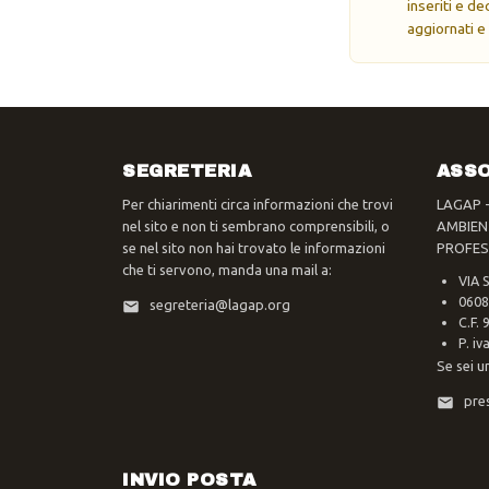
inseriti e d
aggiornati e
SEGRETERIA
ASSO
Per chiarimenti circa informazioni che trovi
LAGAP 
nel sito e non ti sembrano comprensibili, o
AMBIEN
se nel sito non hai trovato le informazioni
PROFES
che ti servono, manda una mail a:
VIA 
0608
segreteria@lagap.org
C.F.
P. i
Se sei u
pre
INVIO POSTA