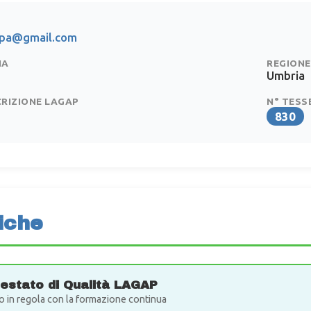
npa@gmail.com
IA
REGIONE
Umbria
CRIZIONE LAGAP
N° TESS
830
iche
testato di Qualità LAGAP
o in regola con la formazione continua