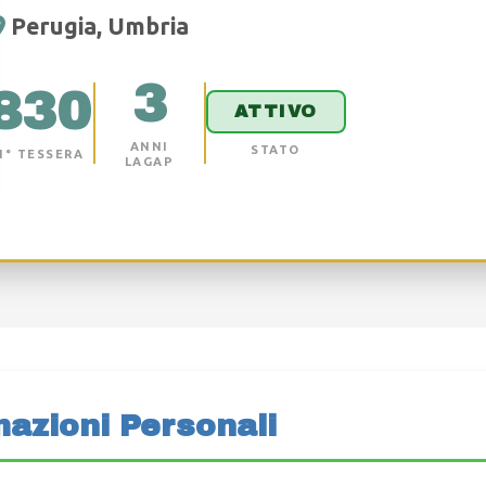
Perugia, Umbria
3
830
ATTIVO
ANNI
STATO
N° TESSERA
LAGAP
mazioni Personali