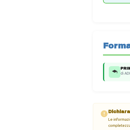
Forma
PRI
di AD
Dichiara
Le informazi
completezza 