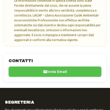
Le informazioni contenute in questa scheda sono state
fornite direttamente dal socio, che ne assume la piena
responsabilità in merito alla loro veridicità, completezza e
correttezza. LAGAP - Libera Associazione Guide Ambientali-
escursionistiche Professioniste non effettua verifiche
sistematiche sui dati inseriti e declina ogni responsabilità per
eventuali inesattezze, omissioni o informazioni non
aggiornate. Il socio si impegna a mantenere i propri dati
aggiornati e conformi alla normativa vigente.
CONTATTI
Invia Email
SEGRETERIA
Per chiarimenti circa informazioni che trovi nel sito e non ti sembrano