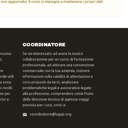
 non aggiornate. Il socio si impegna a mantenere i propri dati
COORDINATORE
trocinio
Se sei interessato ad avere la nostra
i,
collaborazione per un corso di formazione
professionale, ad attivare una convenzione
re
commerciale con la tua azienda, ricevere
ale utili
informazioni sulla validità di attestazioni e
tua zona
corsi proposti da terzi, analizzare
 rivolti
problematiche legali e assicurative legate
one per
alla professione, comprendere come fruire
ivi a:
della direzione tecnica di agenzia viaggi
prevista per i soci, scrivi a:
coordinatore@lagap.org