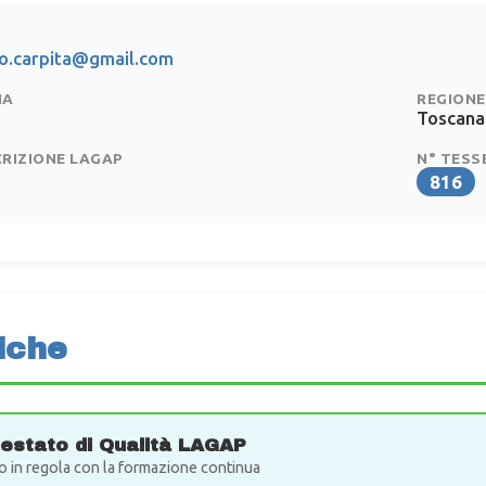
o.carpita@gmail.com
IA
REGIONE
Toscana
CRIZIONE LAGAP
N° TESS
816
iche
testato di Qualità LAGAP
o in regola con la formazione continua