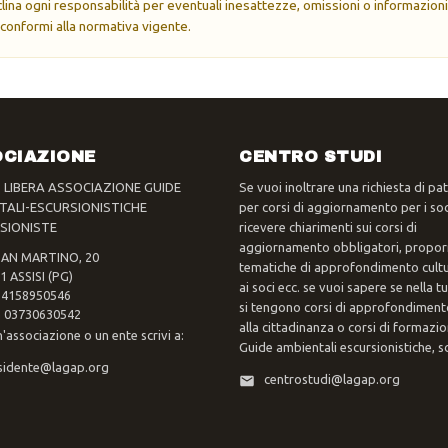
eclina ogni responsabilità per eventuali inesattezze, omissioni o informazioni
 conformi alla normativa vigente.
CIAZIONE
CENTRO STUDI
- LIBERA ASSOCIAZIONE GUIDE
Se vuoi inoltrare una richiesta di pa
TALI-ESCURSIONISTICHE
per corsi di aggiornamento per i soc
SIONISTE
ricevere chiarimenti sui corsi di
aggiornamento obbligatori, propor
SAN MARTINO, 20
tematiche di approfondimento cultur
1 ASSISI (PG)
ai soci ecc. se vuoi sapere se nella 
 94158950546
si tengono corsi di approfondimento
va 03730630542
alla cittadinanza o corsi di formazi
n'associazione o un ente scrivi a:
Guide ambientali escursionistiche, scr
sidente@lagap.org
centrostudi@lagap.org