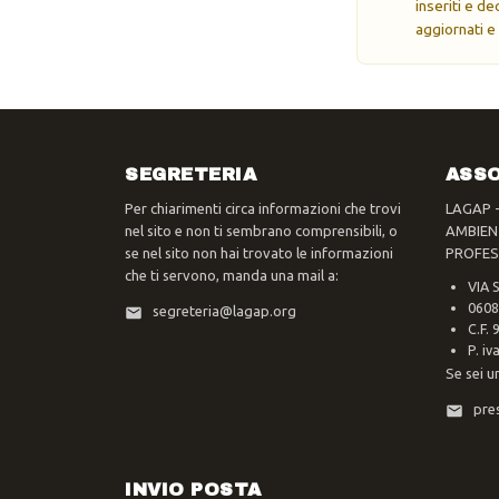
inseriti e d
aggiornati e
SEGRETERIA
ASSO
Per chiarimenti circa informazioni che trovi
LAGAP 
nel sito e non ti sembrano comprensibili, o
AMBIEN
se nel sito non hai trovato le informazioni
PROFES
che ti servono, manda una mail a:
VIA 
0608
segreteria@lagap.org
C.F.
P. i
Se sei u
pre
INVIO POSTA