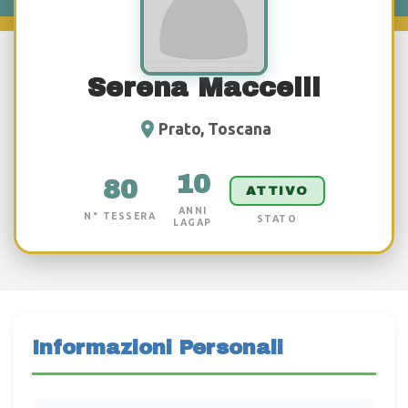
Serena Maccelli
Prato, Toscana
10
80
ATTIVO
ANNI
N° TESSERA
STATO
LAGAP
Informazioni Personali