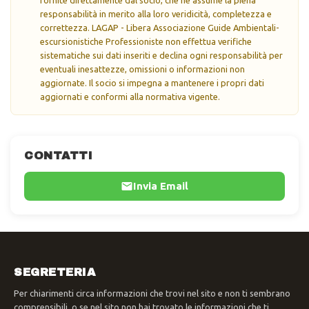
responsabilità in merito alla loro veridicità, completezza e
correttezza. LAGAP - Libera Associazione Guide Ambientali-
escursionistiche Professioniste non effettua verifiche
sistematiche sui dati inseriti e declina ogni responsabilità per
eventuali inesattezze, omissioni o informazioni non
aggiornate. Il socio si impegna a mantenere i propri dati
aggiornati e conformi alla normativa vigente.
CONTATTI
Invia Email
SEGRETERIA
Per chiarimenti circa informazioni che trovi nel sito e non ti sembrano
comprensibili, o se nel sito non hai trovato le informazioni che ti