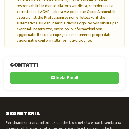
responsabilità in merito alla loro veridicità, completezza e
correttezza. LAGAP - Libera Associazione Guide Ambientali-
escursionistiche Professioniste non effettua verifiche
sistematiche sui dati inseriti e declina ogni responsabilità per
eventuali inesattezze, omissioni o informazioni non
aggiornate. Il socio si impegna a mantenere i propri dati
aggiornati e conformi alla normativa vigente.
CONTATTI
Invia Email
SEGRETERIA
Per chiarimenti circa informazioni che trovi nel sito e non ti sembrano
comprensibili, o se nel sito non hai trovato le informazioni che ti