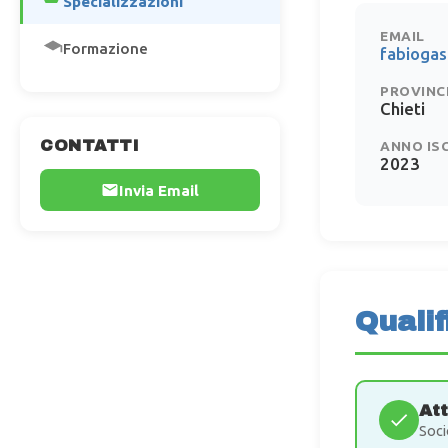
Specializzazioni
EMAIL
Formazione
fabiogas
PROVINC
Chieti
CONTATTI
ANNO IS
2023
Invia Email
Qualif
At
Soci