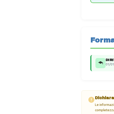
Forma
DIR
01/01
Dichiara
Le informazi
completezza 