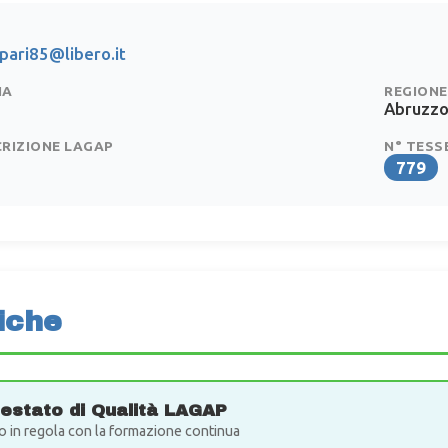
pari85@libero.it
IA
REGIONE
Abruzz
CRIZIONE LAGAP
N° TESS
779
iche
testato di Qualità LAGAP
o in regola con la formazione continua