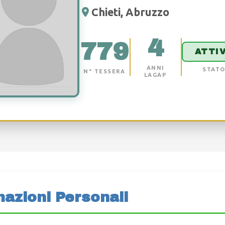
Chieti, Abruzzo
4
779
ATTI
ANNI
STAT
N° TESSERA
LAGAP
mazioni Personali