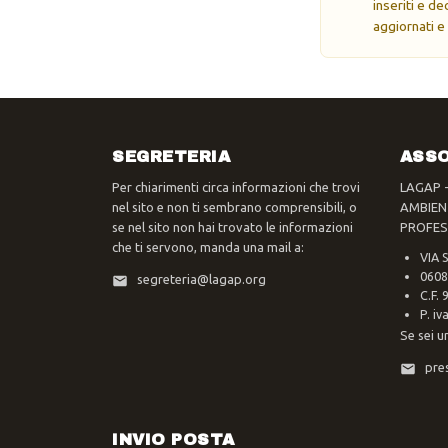
inseriti e d
aggiornati e
SEGRETERIA
ASSO
Per chiarimenti circa informazioni che trovi
LAGAP 
nel sito e non ti sembrano comprensibili, o
AMBIEN
se nel sito non hai trovato le informazioni
PROFES
che ti servono, manda una mail a:
VIA 
0608
segreteria@lagap.org
C.F.
P. i
Se sei u
pre
INVIO POSTA