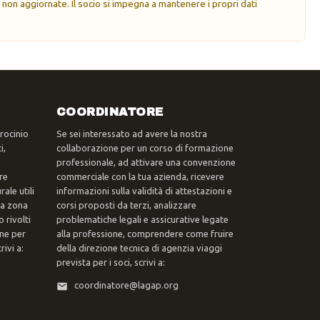
 non aggiornate. Il socio si impegna a mantenere i propri dati
COORDINATORE
trocinio
Se sei interessato ad avere la nostra
i,
collaborazione per un corso di formazione
professionale, ad attivare una convenzione
re
commerciale con la tua azienda, ricevere
ale utili
informazioni sulla validità di attestazioni e
tua zona
corsi proposti da terzi, analizzare
 rivolti
problematiche legali e assicurative legate
one per
alla professione, comprendere come fruire
ivi a:
della direzione tecnica di agenzia viaggi
prevista per i soci, scrivi a:
coordinatore@lagap.org