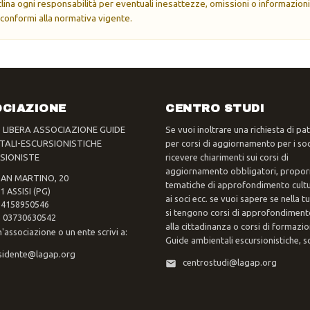
eclina ogni responsabilità per eventuali inesattezze, omissioni o informazioni
 conformi alla normativa vigente.
CIAZIONE
CENTRO STUDI
- LIBERA ASSOCIAZIONE GUIDE
Se vuoi inoltrare una richiesta di pa
TALI-ESCURSIONISTICHE
per corsi di aggiornamento per i soc
SIONISTE
ricevere chiarimenti sui corsi di
aggiornamento obbligatori, propor
SAN MARTINO, 20
tematiche di approfondimento cultur
1 ASSISI (PG)
ai soci ecc. se vuoi sapere se nella 
 94158950546
si tengono corsi di approfondimento
va 03730630542
alla cittadinanza o corsi di formazi
n'associazione o un ente scrivi a:
Guide ambientali escursionistiche, scr
sidente@lagap.org
centrostudi@lagap.org