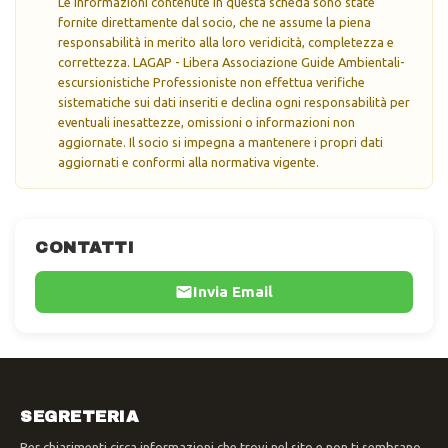
Le informazioni contenute in questa scheda sono state
fornite direttamente dal socio, che ne assume la piena
responsabilità in merito alla loro veridicità, completezza e
correttezza. LAGAP - Libera Associazione Guide Ambientali-
escursionistiche Professioniste non effettua verifiche
sistematiche sui dati inseriti e declina ogni responsabilità per
eventuali inesattezze, omissioni o informazioni non
aggiornate. Il socio si impegna a mantenere i propri dati
aggiornati e conformi alla normativa vigente.
CONTATTI
Invia Email
SEGRETERIA
Per chiarimenti circa informazioni che trovi nel sito e non ti sembrano