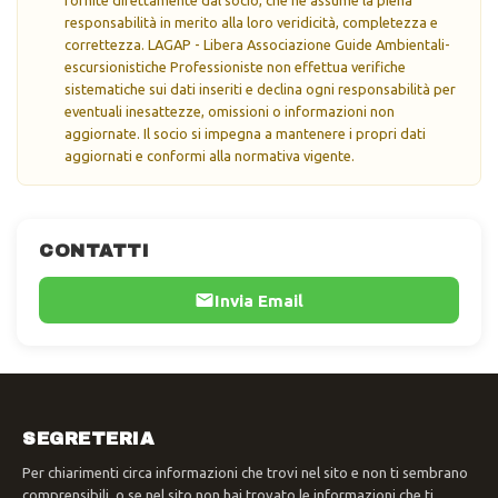
fornite direttamente dal socio, che ne assume la piena
responsabilità in merito alla loro veridicità, completezza e
correttezza. LAGAP - Libera Associazione Guide Ambientali-
escursionistiche Professioniste non effettua verifiche
sistematiche sui dati inseriti e declina ogni responsabilità per
eventuali inesattezze, omissioni o informazioni non
aggiornate. Il socio si impegna a mantenere i propri dati
aggiornati e conformi alla normativa vigente.
CONTATTI
Invia Email
SEGRETERIA
Per chiarimenti circa informazioni che trovi nel sito e non ti sembrano
comprensibili, o se nel sito non hai trovato le informazioni che ti