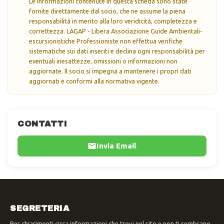
Le informazioni contenute in questa scheda sono state
fornite direttamente dal socio, che ne assume la piena
responsabilità in merito alla loro veridicità, completezza e
correttezza. LAGAP - Libera Associazione Guide Ambientali-
escursionistiche Professioniste non effettua verifiche
sistematiche sui dati inseriti e declina ogni responsabilità per
eventuali inesattezze, omissioni o informazioni non
aggiornate. Il socio si impegna a mantenere i propri dati
aggiornati e conformi alla normativa vigente.
CONTATTI
Invia Email
SEGRETERIA
Per chiarimenti circa informazioni che trovi nel sito e non ti sembrano