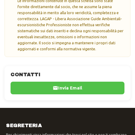
Le informazioni contenute in questa scheda sono state
fornite direttamente dal socio, che ne assume la piena
responsabilità in merito alla loro veridicità, completezza e
correttezza. LAGAP - Libera Associazione Guide Ambientali-
escursionistiche Professioniste non effettua verifiche
sistematiche sui dati inseriti e declina ogni responsabilità per
eventuali inesattezze, omissioni o informazioni non
aggiornate. Il socio si impegna a mantenere i propri dati
aggiornati e conformi alla normativa vigente.
CONTATTI
Invia Email
SEGRETERIA
Per chiarimenti circa informazioni che trovi nel sito e non ti sembrano