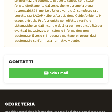
Le informazioni contenute in questa scheda sono state
fornite direttamente dal socio, che ne assume la piena
responsabilità in merito alla loro veridicità, completezza e
correttezza. LAGAP - Libera Associazione Guide Ambientali-
escursionistiche Professioniste non effettua verifiche
sistematiche sui dati inseriti e declina ogni responsabilità per
eventuali inesattezze, omissioni o informazioni non
aggiornate. Il socio si impegna a mantenere i propri dati
aggiornati e conformi alla normativa vigente.
CONTATTI
Invia Email
SEGRETERIA
Per chiarimenti circa informazioni che trovi nel sito e non ti sembrano