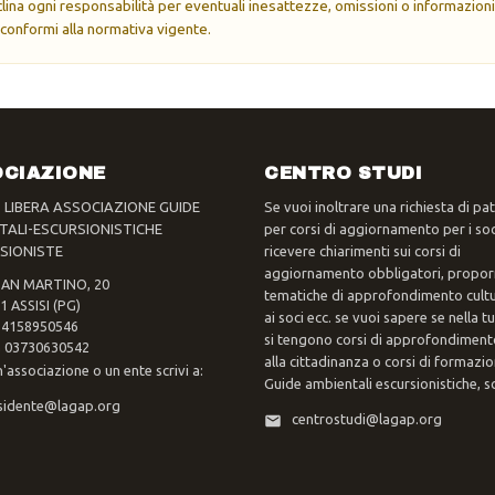
eclina ogni responsabilità per eventuali inesattezze, omissioni o informazioni
 conformi alla normativa vigente.
CIAZIONE
CENTRO STUDI
- LIBERA ASSOCIAZIONE GUIDE
Se vuoi inoltrare una richiesta di pa
TALI-ESCURSIONISTICHE
per corsi di aggiornamento per i soc
SIONISTE
ricevere chiarimenti sui corsi di
aggiornamento obbligatori, propor
SAN MARTINO, 20
tematiche di approfondimento cultur
1 ASSISI (PG)
ai soci ecc. se vuoi sapere se nella 
 94158950546
si tengono corsi di approfondimento
va 03730630542
alla cittadinanza o corsi di formazi
n'associazione o un ente scrivi a:
Guide ambientali escursionistiche, scr
sidente@lagap.org
centrostudi@lagap.org