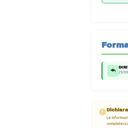
Forma
DIR
29/09
Dichiara
Le informazi
completezza 