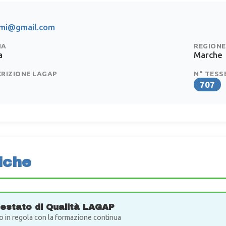
omi@gmail.com
IA
REGIONE
a
Marche
CRIZIONE LAGAP
N° TESS
707
iche
testato di Qualità LAGAP
o in regola con la formazione continua