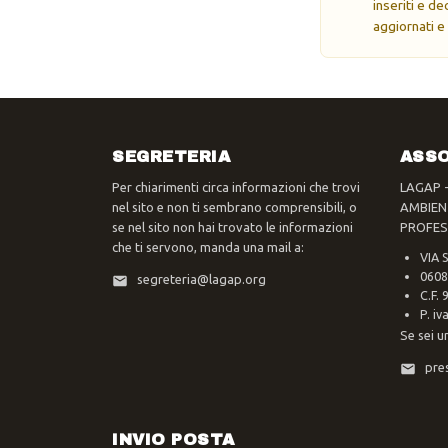
inseriti e d
aggiornati e
SEGRETERIA
ASSO
Per chiarimenti circa informazioni che trovi
LAGAP 
nel sito e non ti sembrano comprensibili, o
AMBIEN
se nel sito non hai trovato le informazioni
PROFES
che ti servono, manda una mail a:
VIA 
0608
segreteria@lagap.org
C.F.
P. i
Se sei u
pre
INVIO POSTA