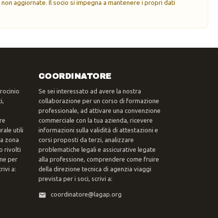
 non aggiornate. Il socio si impegna a mantenere i propri dati
COORDINATORE
trocinio
Se sei interessato ad avere la nostra
i,
collaborazione per un corso di formazione
professionale, ad attivare una convenzione
re
commerciale con la tua azienda, ricevere
ale utili
informazioni sulla validità di attestazioni e
tua zona
corsi proposti da terzi, analizzare
 rivolti
problematiche legali e assicurative legate
one per
alla professione, comprendere come fruire
ivi a:
della direzione tecnica di agenzia viaggi
prevista per i soci, scrivi a:
coordinatore@lagap.org