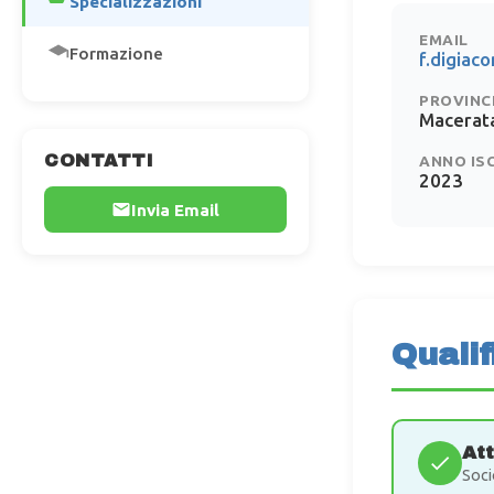
Specializzazioni
EMAIL
Formazione
f.digiac
PROVINC
Macerat
CONTATTI
ANNO IS
2023
Invia Email
Qualif
At
Soci