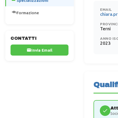
Specializzazioni
EMAIL
Formazione
chiara.
PROVINC
Terni
CONTATTI
ANNO IS
2023
Invia Email
Qualif
At
Soci