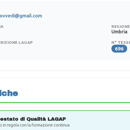
provvedi@gmail.com
IA
REGIONE
Umbria
CRIZIONE LAGAP
N° TESS
696
iche
testato di Qualità LAGAP
o in regola con la formazione continua