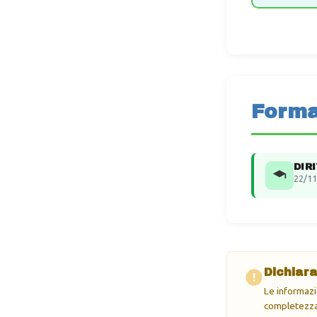
Forma
DIR
22/11
Dichiara
Le informazi
completezza 