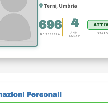
Terni, Umbria
4
696
ATTI
ANNI
STAT
N° TESSERA
LAGAP
mazioni Personali