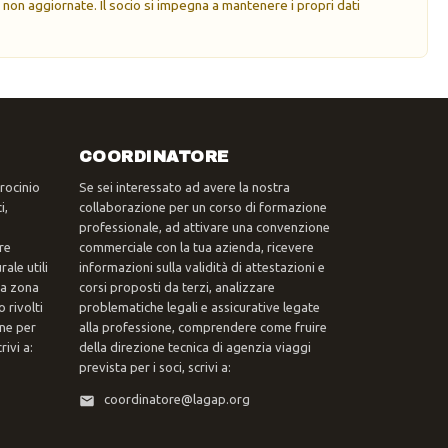
 non aggiornate. Il socio si impegna a mantenere i propri dati
COORDINATORE
trocinio
Se sei interessato ad avere la nostra
i,
collaborazione per un corso di formazione
professionale, ad attivare una convenzione
re
commerciale con la tua azienda, ricevere
ale utili
informazioni sulla validità di attestazioni e
tua zona
corsi proposti da terzi, analizzare
 rivolti
problematiche legali e assicurative legate
one per
alla professione, comprendere come fruire
ivi a:
della direzione tecnica di agenzia viaggi
prevista per i soci, scrivi a:
coordinatore@lagap.org