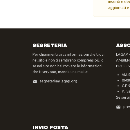
inseriti e d
aggiornati e
SEGRETERIA
ASSO
Per chiarimenti circa informazioni che trovi
LAGAP 
nel sito e non ti sembrano comprensibili, o
AMBIEN
se nel sito non hai trovato le informazioni
PROFES
che ti servono, manda una mail a:
VIA 
0608
segreteria@lagap.org
C.F.
P. i
Se sei u
pre
INVIO POSTA