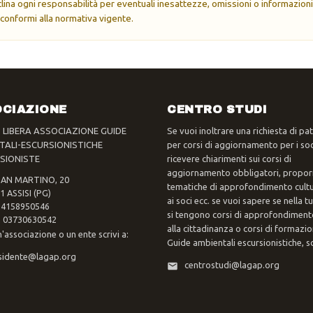
eclina ogni responsabilità per eventuali inesattezze, omissioni o informazioni
 conformi alla normativa vigente.
CIAZIONE
CENTRO STUDI
- LIBERA ASSOCIAZIONE GUIDE
Se vuoi inoltrare una richiesta di pa
TALI-ESCURSIONISTICHE
per corsi di aggiornamento per i soc
SIONISTE
ricevere chiarimenti sui corsi di
aggiornamento obbligatori, propor
SAN MARTINO, 20
tematiche di approfondimento cultur
1 ASSISI (PG)
ai soci ecc. se vuoi sapere se nella 
 94158950546
si tengono corsi di approfondimento
va 03730630542
alla cittadinanza o corsi di formazi
n'associazione o un ente scrivi a:
Guide ambientali escursionistiche, scr
sidente@lagap.org
centrostudi@lagap.org