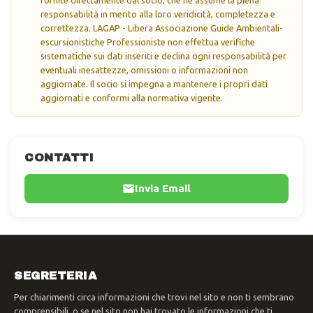
responsabilità in merito alla loro veridicità, completezza e
correttezza. LAGAP - Libera Associazione Guide Ambientali-
escursionistiche Professioniste non effettua verifiche
sistematiche sui dati inseriti e declina ogni responsabilità per
eventuali inesattezze, omissioni o informazioni non
aggiornate. Il socio si impegna a mantenere i propri dati
aggiornati e conformi alla normativa vigente.
CONTATTI
Invia Email
SEGRETERIA
Per chiarimenti circa informazioni che trovi nel sito e non ti sembrano
comprensibili, o se nel sito non hai trovato le informazioni che ti