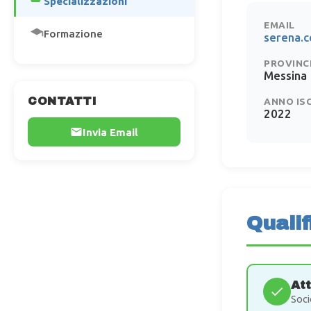
Specializzazioni
EMAIL
Formazione
serena.c
PROVINC
Messina
CONTATTI
ANNO IS
2022
Invia Email
Qualif
At
Soci