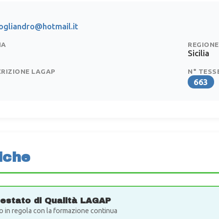
ogliandro@hotmail.it
IA
REGIONE
Sicilia
CRIZIONE LAGAP
N° TESS
663
iche
testato di Qualità LAGAP
o in regola con la formazione continua