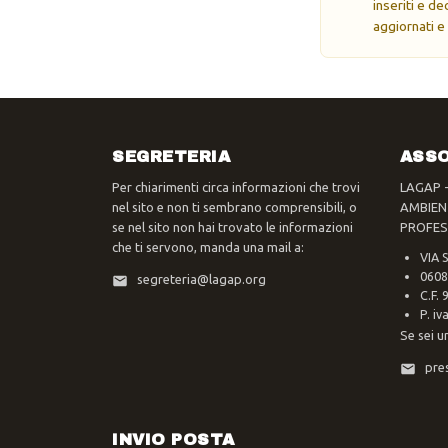
inseriti e d
aggiornati e
SEGRETERIA
ASSO
Per chiarimenti circa informazioni che trovi
LAGAP 
nel sito e non ti sembrano comprensibili, o
AMBIEN
se nel sito non hai trovato le informazioni
PROFES
che ti servono, manda una mail a:
VIA 
0608
segreteria@lagap.org
C.F.
P. i
Se sei u
pre
INVIO POSTA