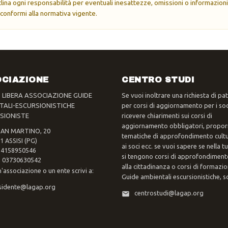
eclina ogni responsabilità per eventuali inesattezze, omissioni o informazioni
 conformi alla normativa vigente.
CIAZIONE
CENTRO STUDI
- LIBERA ASSOCIAZIONE GUIDE
Se vuoi inoltrare una richiesta di pa
TALI-ESCURSIONISTICHE
per corsi di aggiornamento per i soc
SIONISTE
ricevere chiarimenti sui corsi di
aggiornamento obbligatori, propor
SAN MARTINO, 20
tematiche di approfondimento cultur
1 ASSISI (PG)
ai soci ecc. se vuoi sapere se nella 
 94158950546
si tengono corsi di approfondimento
va 03730630542
alla cittadinanza o corsi di formazi
n'associazione o un ente scrivi a:
Guide ambientali escursionistiche, scr
sidente@lagap.org
centrostudi@lagap.org