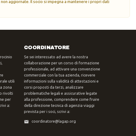
 non aggiornate. Il socio si impegna a mantenere i propri dati
COORDINATORE
trocinio
Se sei interessato ad avere la nostra
i,
collaborazione per un corso di formazione
professionale, ad attivare una convenzione
re
commerciale con la tua azienda, ricevere
ale utili
informazioni sulla validità di attestazioni e
tua zona
corsi proposti da terzi, analizzare
 rivolti
problematiche legali e assicurative legate
one per
alla professione, comprendere come fruire
ivi a:
della direzione tecnica di agenzia viaggi
prevista per i soci, scrivi a:
coordinatore@lagap.org