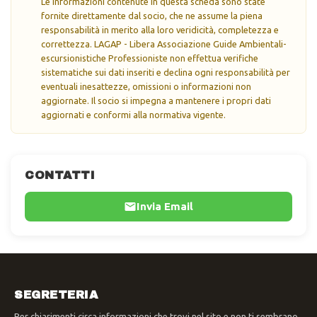
Le informazioni contenute in questa scheda sono state
fornite direttamente dal socio, che ne assume la piena
responsabilità in merito alla loro veridicità, completezza e
correttezza. LAGAP - Libera Associazione Guide Ambientali-
escursionistiche Professioniste non effettua verifiche
sistematiche sui dati inseriti e declina ogni responsabilità per
eventuali inesattezze, omissioni o informazioni non
aggiornate. Il socio si impegna a mantenere i propri dati
aggiornati e conformi alla normativa vigente.
CONTATTI
Invia Email
SEGRETERIA
Per chiarimenti circa informazioni che trovi nel sito e non ti sembrano