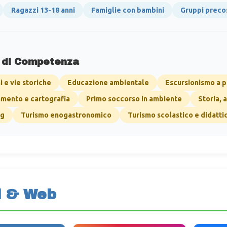
Ragazzi 13-18 anni
Famiglie con bambini
Gruppi precos
 di Competenza
 e vie storiche
Educazione ambientale
Escursionismo a p
mento e cartografia
Primo soccorso in ambiente
Storia, 
ng
Turismo enogastronomico
Turismo scolastico e didatti
l & Web