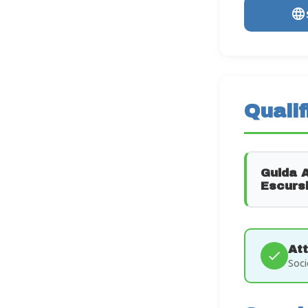
Qualif
Guida 
Escursi
At
Soci