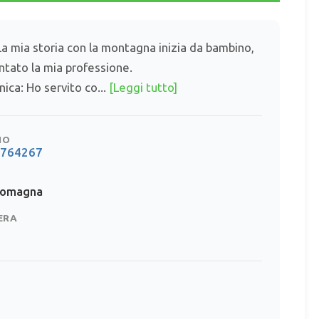
La mia storia con la montagna inizia da bambino,
ntato la mia professione.
ica: Ho servito co...
[Leggi tutto]
NO
7764267
Romagna
ERA