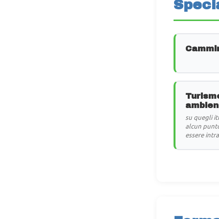
Specia
Cammin
Turismo
ambient
su quegli i
alcun punto
essere intr