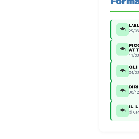
Forma
L’A
25/03
PIC
ATT
11/03
GLI
04/03
DIR
30/12
IL 
di Ce