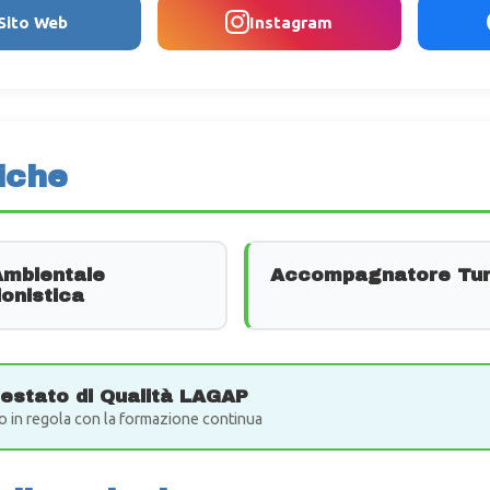
Sito Web
Instagram
iche
Ambientale
Accompagnatore Tur
onistica
testato di Qualità LAGAP
o in regola con la formazione continua