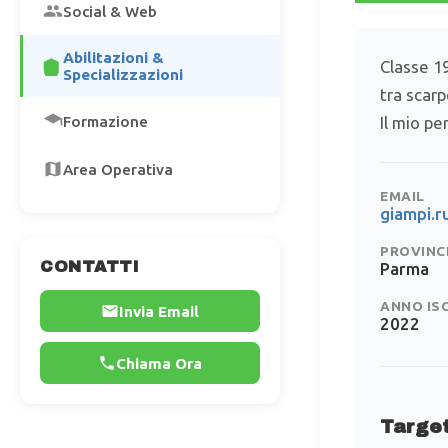
Social & Web
Abilitazioni &
Classe 19
Specializzazioni
tra scarp
Formazione
Il mio pe
Area Operativa
EMAIL
giampi.
PROVINC
CONTATTI
Parma
ANNO IS
Invia Email
2022
Chiama Ora
Target