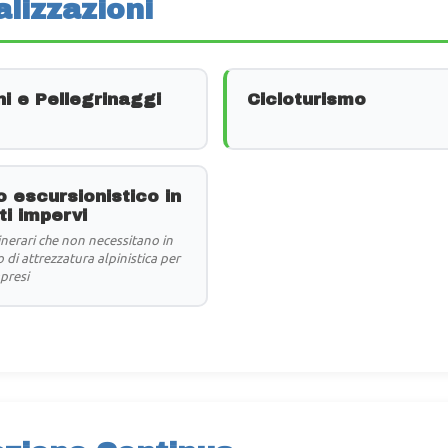
lizzazioni
i e Pellegrinaggi
Cicloturismo
 escursionistico in
i impervi
tinerari che non necessitano in
 di attrezzatura alpinistica per
apresi