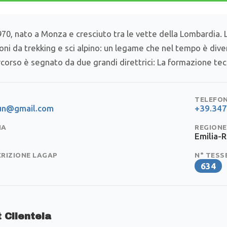
70, nato a Monza e cresciuto tra le vette della Lombardia. 
oni da trekking e sci alpino: un legame che nel tempo è dive
rcorso è segnato da due grandi direttrici: La formazione tecn
TELEFO
run@gmail.com
+39.34
IA
REGIONE
Emilia-
CRIZIONE LAGAP
N° TESS
634
 Clientela