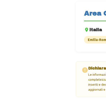
Area 
Italia
Emilia-Ro
Dichiara
Le informazi
completezza 
inseriti e d
aggiornati e