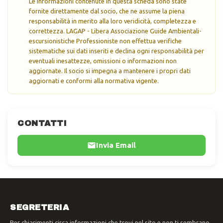
Le informazioni contenute in questa scheda sono state
fornite direttamente dal socio, che ne assume la piena
responsabilità in merito alla loro veridicità, completezza e
correttezza. LAGAP - Libera Associazione Guide Ambientali-
escursionistiche Professioniste non effettua verifiche
sistematiche sui dati inseriti e declina ogni responsabilità per
eventuali inesattezze, omissioni o informazioni non
aggiornate. Il socio si impegna a mantenere i propri dati
aggiornati e conformi alla normativa vigente.
CONTATTI
Invia Email
SEGRETERIA
Per chiarimenti circa informazioni che trovi nel sito e non ti sembrano