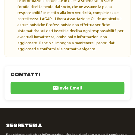
Le informazioni contenute in questa scheda sono state
fornite direttamente dal socio, che ne assume la piena
responsabilità in merito alla loro veridicità, completezza e
correttezza. LAGAP - Libera Associazione Guide Ambientali-
escursionistiche Professioniste non effettua verifiche
sistematiche sui dati inseriti e declina ogni responsabilità per
eventuali inesattezze, omissioni o informazioni non
aggiornate. Il socio si impegna a mantenere i propri dati
aggiornati e conformi alla normativa vigente.
CONTATTI
Invia Email
SEGRETERIA
Per chiarimenti circa informazioni che trovi nel sito e non ti sembrano