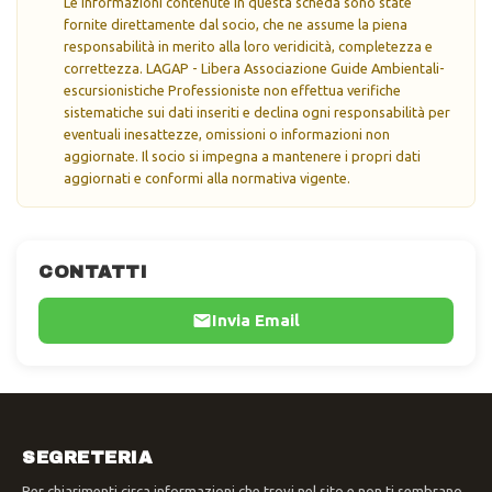
Le informazioni contenute in questa scheda sono state
fornite direttamente dal socio, che ne assume la piena
responsabilità in merito alla loro veridicità, completezza e
correttezza. LAGAP - Libera Associazione Guide Ambientali-
escursionistiche Professioniste non effettua verifiche
sistematiche sui dati inseriti e declina ogni responsabilità per
eventuali inesattezze, omissioni o informazioni non
aggiornate. Il socio si impegna a mantenere i propri dati
aggiornati e conformi alla normativa vigente.
CONTATTI
Invia Email
SEGRETERIA
Per chiarimenti circa informazioni che trovi nel sito e non ti sembrano