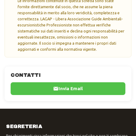
Le informazioni contenute in questa scheda sono state
fornite direttamente dal socio, che ne assume la piena
responsabilità in merito alla loro veridicità, completezza e
correttezza. LAGAP - Libera Associazione Guide Ambientali-
escursionistiche Professioniste non effettua verifiche
sistematiche sui dati inseriti e declina ogni responsabilità per
eventuali inesattezze, omissioni o informazioni non
aggiornate. Il socio si impegna a mantenere i propri dati
aggiornati e conformi alla normativa vigente.
CONTATTI
Invia Email
SEGRETERIA
Per chiarimenti circa informazioni che trovi nel sito e non ti sembrano