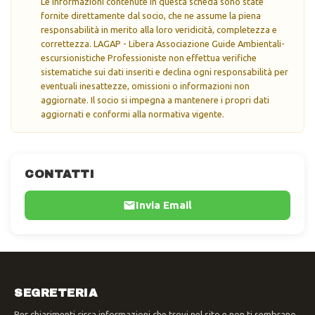
Le informazioni contenute in questa scheda sono state
fornite direttamente dal socio, che ne assume la piena
responsabilità in merito alla loro veridicità, completezza e
correttezza. LAGAP - Libera Associazione Guide Ambientali-
escursionistiche Professioniste non effettua verifiche
sistematiche sui dati inseriti e declina ogni responsabilità per
eventuali inesattezze, omissioni o informazioni non
aggiornate. Il socio si impegna a mantenere i propri dati
aggiornati e conformi alla normativa vigente.
CONTATTI
Invia Email
SEGRETERIA
Per chiarimenti circa informazioni che trovi nel sito e non ti sembrano