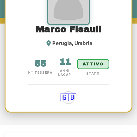
Marco Fisauli
Perugia, Umbria
11
55
ATTIVO
ANNI
N° TESSERA
STATO
LAGAP
🇬🇧