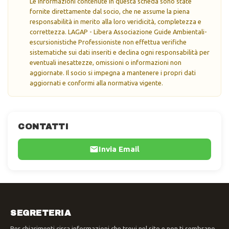
Le informazioni contenute in questa scheda sono state
fornite direttamente dal socio, che ne assume la piena
responsabilità in merito alla loro veridicità, completezza e
correttezza. LAGAP - Libera Associazione Guide Ambientali-
escursionistiche Professioniste non effettua verifiche
sistematiche sui dati inseriti e declina ogni responsabilità per
eventuali inesattezze, omissioni o informazioni non
aggiornate. Il socio si impegna a mantenere i propri dati
aggiornati e conformi alla normativa vigente.
CONTATTI
Invia Email
SEGRETERIA
Per chiarimenti circa informazioni che trovi nel sito e non ti sembrano