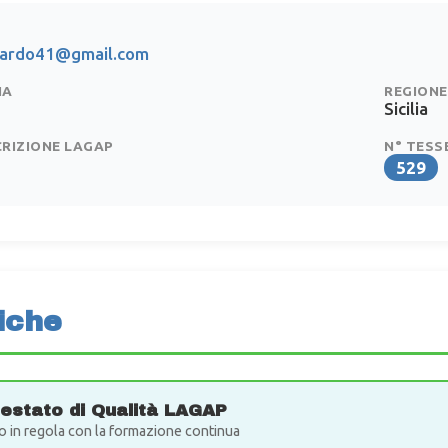
bardo41@gmail.com
IA
REGIONE
Sicilia
CRIZIONE LAGAP
N° TESS
529
iche
testato di Qualità LAGAP
o in regola con la formazione continua