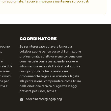
 non aggiornate. Il socio si impegna a mantenere i propri dati
COORDINATORE
trocinio
Se sei interessato ad avere la nostra
i,
collaborazione per un corso di formazione
professionale, ad attivare una convenzione
re
commerciale con la tua azienda, ricevere
ale utili
informazioni sulla validità di attestazioni e
tua zona
corsi proposti da terzi, analizzare
 rivolti
problematiche legali e assicurative legate
one per
alla professione, comprendere come fruire
ivi a:
della direzione tecnica di agenzia viaggi
prevista per i soci, scrivi a:
coordinatore@lagap.org