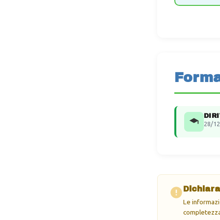
Forma
DIR
28/12
Dichiara
Le informazi
completezza 