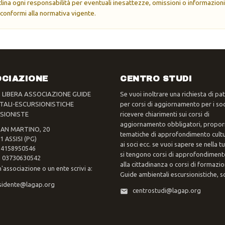
eclina ogni responsabilità per eventuali inesattezze, omissioni o informazioni
 conformi alla normativa vigente.
CIAZIONE
CENTRO STUDI
- LIBERA ASSOCIAZIONE GUIDE
Se vuoi inoltrare una richiesta di pa
TALI-ESCURSIONISTICHE
per corsi di aggiornamento per i soc
SIONISTE
ricevere chiarimenti sui corsi di
aggiornamento obbligatori, propor
SAN MARTINO, 20
tematiche di approfondimento cultur
1 ASSISI (PG)
ai soci ecc. se vuoi sapere se nella 
 94158950546
si tengono corsi di approfondimento
va 03730630542
alla cittadinanza o corsi di formazi
n'associazione o un ente scrivi a:
Guide ambientali escursionistiche, scr
sidente@lagap.org
centrostudi@lagap.org