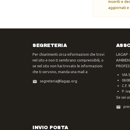
inseriti e d
aggiornati e
SEGRETERIA
ASSO
Per chiarimenti circa informazioni che trovi
LAGAP 
nel sito e non ti sembrano comprensibili, o
AMBIEN
se nel sito non hai trovato le informazioni
PROFES
che ti servono, manda una mail a:
VIA 
0608
segreteria@lagap.org
C.F.
P. i
Se sei u
pre
INVIO POSTA