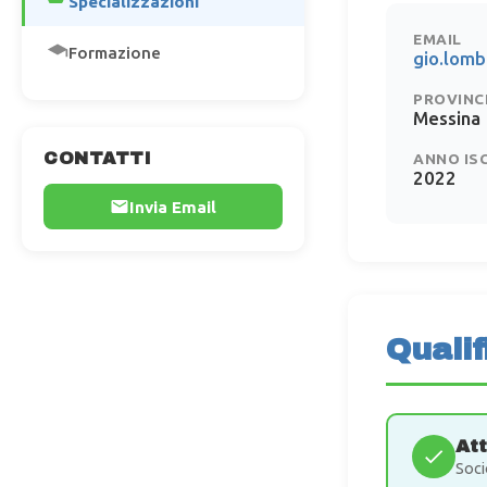
Specializzazioni
EMAIL
Formazione
gio.lom
PROVINC
Messina
CONTATTI
ANNO IS
2022
Invia Email
Qualif
At
Soci