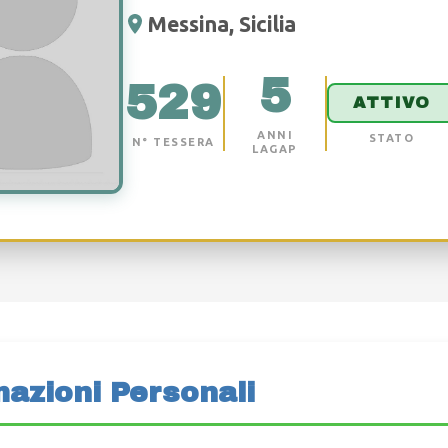
Messina, Sicilia
5
529
ATTIVO
ANNI
STATO
N° TESSERA
LAGAP
mazioni Personali