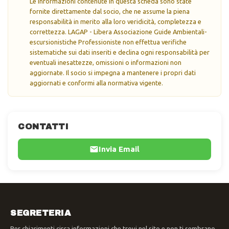
Le informazioni contenute in questa scheda sono state
fornite direttamente dal socio, che ne assume la piena
responsabilità in merito alla loro veridicità, completezza e
correttezza. LAGAP - Libera Associazione Guide Ambientali-
escursionistiche Professioniste non effettua verifiche
sistematiche sui dati inseriti e declina ogni responsabilità per
eventuali inesattezze, omissioni o informazioni non
aggiornate. Il socio si impegna a mantenere i propri dati
aggiornati e conformi alla normativa vigente.
CONTATTI
Invia Email
SEGRETERIA
Per chiarimenti circa informazioni che trovi nel sito e non ti sembrano