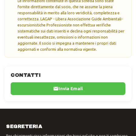
Le informazioni contenute in questa scheda sono state
fornite direttamente dal socio, che ne assume la piena
responsabilità in merito alla loro veridicità, completezza e
correttezza. LAGAP - Libera Associazione Guide Ambientali-
escursionistiche Professioniste non effettua verifiche
sistematiche sui dati inseriti e declina ogni responsabilità per
eventuali inesattezze, omissioni o informazioni non
aggiornate. Il socio si impegna a mantenere i propri dati
aggiornati e conformi alla normativa vigente.
CONTATTI
Invia Email
SEGRETERIA
Per chiarimenti circa informazioni che trovi nel sito e non ti sembrano