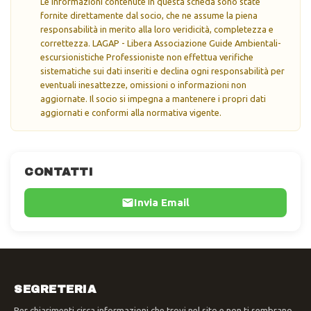
Le informazioni contenute in questa scheda sono state
fornite direttamente dal socio, che ne assume la piena
responsabilità in merito alla loro veridicità, completezza e
correttezza. LAGAP - Libera Associazione Guide Ambientali-
escursionistiche Professioniste non effettua verifiche
sistematiche sui dati inseriti e declina ogni responsabilità per
eventuali inesattezze, omissioni o informazioni non
aggiornate. Il socio si impegna a mantenere i propri dati
aggiornati e conformi alla normativa vigente.
CONTATTI
Invia Email
SEGRETERIA
Per chiarimenti circa informazioni che trovi nel sito e non ti sembrano