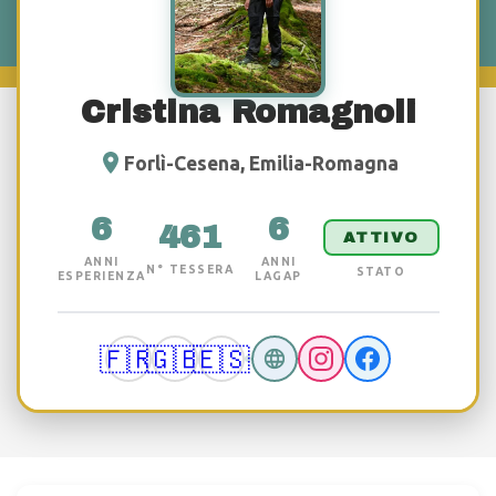
Cristina Romagnoli
Forlì-Cesena, Emilia-Romagna
6
6
461
ATTIVO
ANNI
ANNI
N° TESSERA
STATO
ESPERIENZA
LAGAP
🇫🇷
🇬🇧
🇪🇸