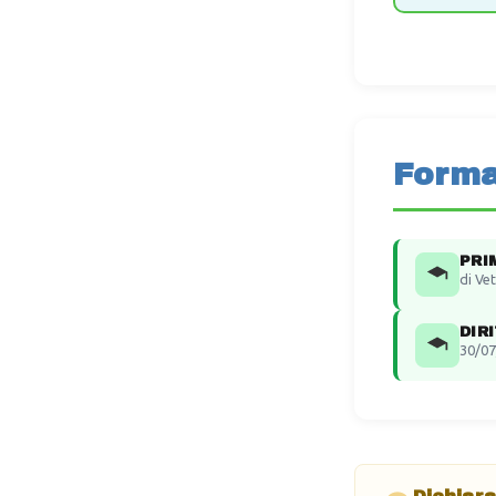
Forma
PRI
di Ve
DIR
30/07