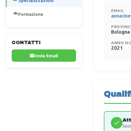
Specializzazioni
EMAIL
Formazione
annacine
PROVINC
Bologna
CONTATTI
ANNO IS
2021
Invia Email
Qualif
At
Soci