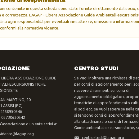
zione di Responsabilità
oni contenute in questa scheda sono state fornite direttamente dal socio, ch
e correttezza. LAGAP - Libera Associazione Guide Ambientali-escursionisti
eclina ogni responsabilità per eventuali inesattezze, omissioni o informazioni
 conformi alla normativa vigente.
CIAZIONE
CENTRO STUDI
- LIBERA ASSOCIAZIONE GUIDE
Se vuoi inoltrare una richiesta di pa
TALI-ESCURSIONISTICHE
per corsi di aggiornamento per i soc
SIONISTE
ricevere chiarimenti sui corsi di
aggiornamento obbligatori, propor
SAN MARTINO, 20
tematiche di approfondimento cultur
1 ASSISI (PG)
ai soci ecc. se vuoi sapere se nella 
 94158950546
si tengono corsi di approfondimento
va 03730630542
alla cittadinanza o corsi di formazi
n'associazione o un ente scrivi a:
Guide ambientali escursionistiche, scr
sidente@lagap.org
centrostudi@lagap.org