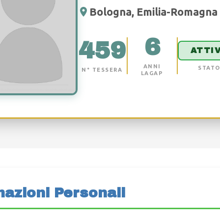
Bologna, Emilia-Romagna
6
459
ATTI
ANNI
STAT
N° TESSERA
LAGAP
mazioni Personali