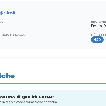
@alice.it
IA
REGIONE
Emilia-
CRIZIONE LAGAP
N° TESS
459
iche
testato di Qualità LAGAP
o in regola con la formazione continua