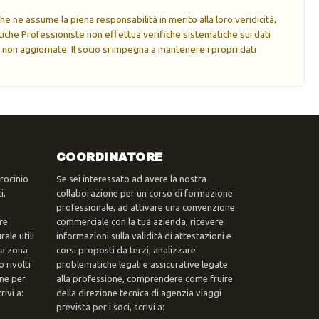
e ne assume la piena responsabilità in merito alla loro veridicità,
che Professioniste non effettua verifiche sistematiche sui dati
 non aggiornate. Il socio si impegna a mantenere i propri dati
COORDINATORE
trocinio
Se sei interessato ad avere la nostra
i,
collaborazione per un corso di formazione
professionale, ad attivare una convenzione
re
commerciale con la tua azienda, ricevere
ale utili
informazioni sulla validità di attestazioni e
tua zona
corsi proposti da terzi, analizzare
 rivolti
problematiche legali e assicurative legate
one per
alla professione, comprendere come fruire
ivi a:
della direzione tecnica di agenzia viaggi
prevista per i soci, scrivi a: