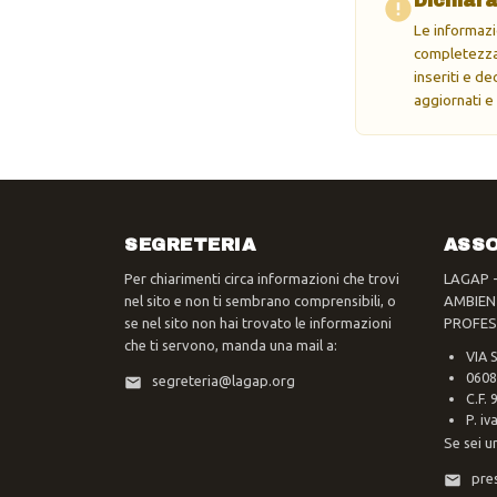
Dichiara
Le informazi
completezza 
inseriti e d
aggiornati e
SEGRETERIA
ASSO
Per chiarimenti circa informazioni che trovi
LAGAP 
nel sito e non ti sembrano comprensibili, o
AMBIEN
se nel sito non hai trovato le informazioni
PROFES
che ti servono, manda una mail a:
VIA 
0608
segreteria@lagap.org
C.F.
P. i
Se sei u
pre