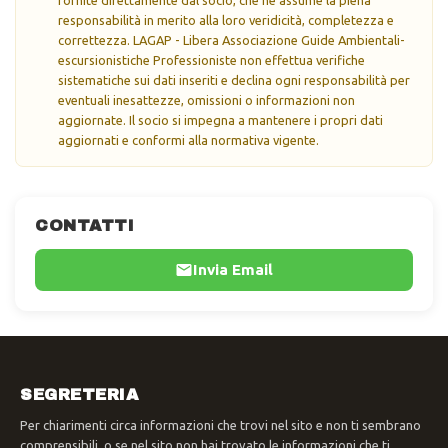
responsabilità in merito alla loro veridicità, completezza e
correttezza. LAGAP - Libera Associazione Guide Ambientali-
escursionistiche Professioniste non effettua verifiche
sistematiche sui dati inseriti e declina ogni responsabilità per
eventuali inesattezze, omissioni o informazioni non
aggiornate. Il socio si impegna a mantenere i propri dati
aggiornati e conformi alla normativa vigente.
CONTATTI
Invia Email
SEGRETERIA
Per chiarimenti circa informazioni che trovi nel sito e non ti sembrano
comprensibili, o se nel sito non hai trovato le informazioni che ti