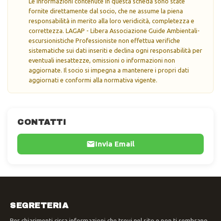
Le informazioni contenute in questa scheda sono state
fornite direttamente dal socio, che ne assume la piena
responsabilità in merito alla loro veridicità, completezza e
correttezza. LAGAP - Libera Associazione Guide Ambientali-
escursionistiche Professioniste non effettua verifiche
sistematiche sui dati inseriti e declina ogni responsabilità per
eventuali inesattezze, omissioni o informazioni non
aggiornate. Il socio si impegna a mantenere i propri dati
aggiornati e conformi alla normativa vigente.
CONTATTI
Invia Email
SEGRETERIA
Per chiarimenti circa informazioni che trovi nel sito e non ti sembrano